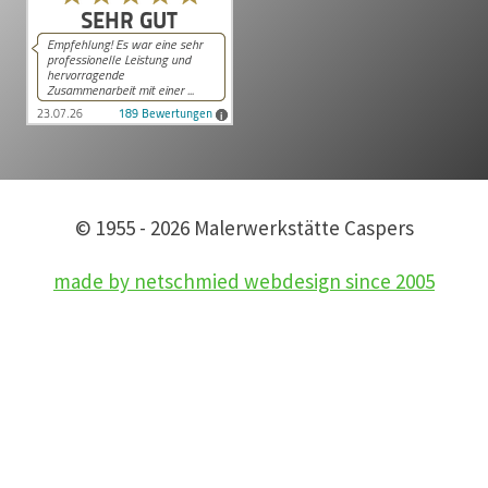
© 1955 - 2026 Malerwerkstätte Caspers
made by netschmied webdesign since 2005