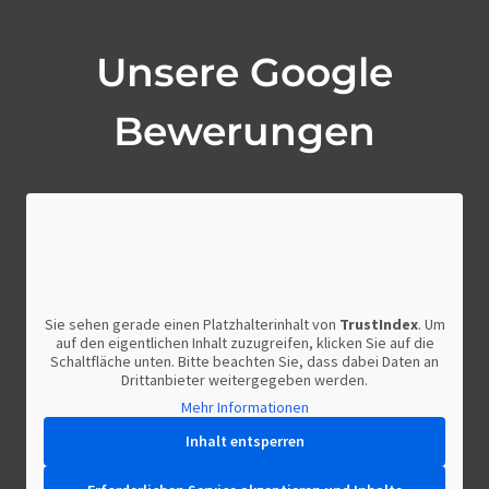
Unsere Google
Bewerungen
Sie sehen gerade einen Platzhalterinhalt von
TrustIndex
. Um
auf den eigentlichen Inhalt zuzugreifen, klicken Sie auf die
Schaltfläche unten. Bitte beachten Sie, dass dabei Daten an
Drittanbieter weitergegeben werden.
Mehr Informationen
Inhalt entsperren